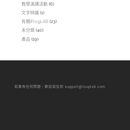
教學演講活動
(6)
文字辨識
(1)
有關iFrogLAB
(23)
未分類
(40)
產品
(19)
如果有任何問題，歡迎寫信到 support@looptek.com