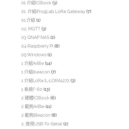
01 介紹ICBlock
(3)
01. 介紹iFrogLab LoRa Gateway
(7)
01.介紹
(1)
02, MQTT
(3)
03 QNAP NAS
(2)
04 Raspberry Pi
(8)
05 Windows
(1)
1 介紹ArBle
(14)
1 介紹ibeacon
(7)
1 介紹LoRa IL-LORA1272
(3)
1 系統F-60
(13)
2 硬體ICBlock
(6)
2 範例ArBle
(11)
2 範例iBeacon
(8)
2. 使用USB-To-Serial
(2)