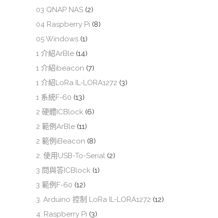
03 QNAP NAS
(2)
04 Raspberry Pi
(8)
05 Windows
(1)
1 介紹ArBle
(14)
1 介紹ibeacon
(7)
1 介紹LoRa IL-LORA1272
(3)
1 系統F-60
(13)
2 硬體ICBlock
(6)
2 範例ArBle
(11)
2 範例iBeacon
(8)
2. 使用USB-To-Serial
(2)
3 問與答ICBlock
(1)
3 範例F-60
(12)
3. Arduino 控制 LoRa IL-LORA1272
(12)
4. Raspberry Pi
(3)