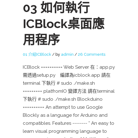
03 如何執行
ICBlock桌面應
用程序
01 介紹ICBlock
by
admin
26 Comments
ICBlock ========== Web Server 在：app.py
需透過setup.py 編譯為icblock.app 請在
terminal 下執行 # sudo ./make.sh
========= platfromIO 變譯方法 請在terminal
下執行 # sudo ./make.sh Blockduino
========== An attempt to use Google
Blockly as a language for Arduino and
compatibles. Features -------- * An easy to
learn visual programming language to