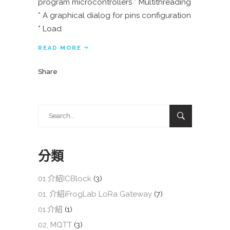
program microcontrollers * Multithreading
* A graphical dialog for pins configuration
* Load
READ MORE
Share
Search
for:
分類
01 介紹ICBlock
(3)
01. 介紹iFrogLab LoRa Gateway
(7)
01.介紹
(1)
02, MQTT
(3)