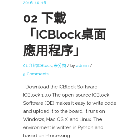
2016-10-16
02 下載
「ICBlock桌面
應用程序」
01 介紹ICBlock
,
未分類
by
admin
5 Comments
Download the ICBlock Software
ICBlock 1.0.0 The open-source ICBlock
Software (IDE) makes it easy to write code
and upload it to the board. It runs on
Windows, Mac OS X, and Linux. The
environment is written in Python and
based on Processing